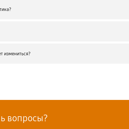
тика?
т измениться?
сь вопросы?