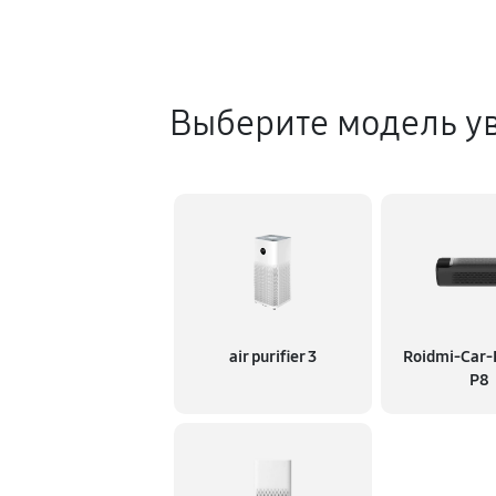
Выберите модель ув
air purifier 3
Roidmi-Car-P
P8